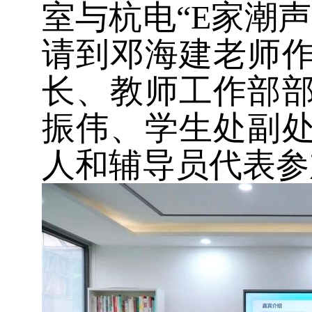
室与杭电“
E
家潮声
请到邓海建老师
长、教师工作部
振伟、学生处副
人和辅导员代表参