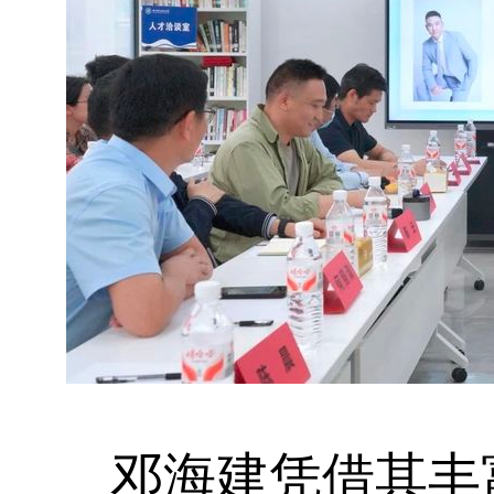
邓海建凭借其丰