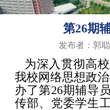
第26期
发布者：郭
为深入贯彻高校
我校网络思想政治
办了第
26
期辅导
传部、党委学生